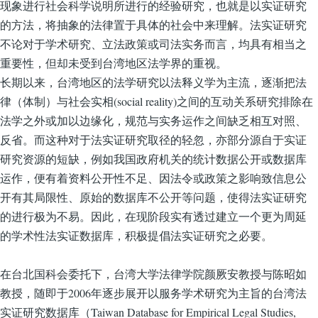
现象进行社会科学说明所进行的经验研究，也就是以实证研究
的方法，将抽象的法律置于具体的社会中来理解。法实证研究
不论对于学术研究、立法政策或司法实务而言，均具有相当之
重要性，但却未受到台湾地区法学界的重视。
长期以来，台湾地区的法学研究以法释义学为主流，逐渐把法
律（体制）与社会实相(social reality)之间的互动关系研究排除在
法学之外或加以边缘化，规范与实务运作之间缺乏相互对照、
反省。而这种对于法实证研究取径的轻忽，亦部分源自于实证
研究资源的短缺，例如我国政府机关的统计数据公开或数据库
运作，便有着资料公开性不足、因法令或政策之影响致信息公
开有其局限性、原始的数据库不公开等问题，使得法实证研究
的进行极为不易。因此，在现阶段实有透过建立一个更为周延
的学术性法实证数据库，积极提倡法实证研究之必要。
在台北国科会委托下，台湾大学法律学院颜厥安教授与陈昭如
教授，随即于2006年逐步展开以服务学术研究为主旨的台湾法
实证研究数据库（Taiwan Database for Empirical Legal Studies,