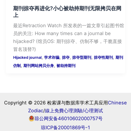
期刊掠夺再进化?小心被劫持期刊无限拷贝在网
上
最近Retraction Watch 所发表的一篇文章引起图书馆
员的关注: How many times can a journal be
hijacked? (馆员OS: 期刊掠夺、仿制不够，干脆直接
冒名顶替?)
,
,
,
,
,
Hijacked journal
学术诈骗
掠夺
掠夺型期刊
掠夺性期刊
期刊
,
,
仿制
期刊网站拷贝分身
被劫持期刊
Copyright © 2026 检索课与数据库学术工具应用
Chinese
Zodiac
/
線上免費心理測驗/
心理测试
琼公网安备46010602000757号
琼ICP备20001869号-1