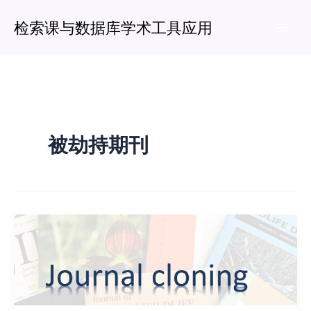
跳
检索课与数据库学术工具应用
至
Mai
内
容
Men
被劫持期刊