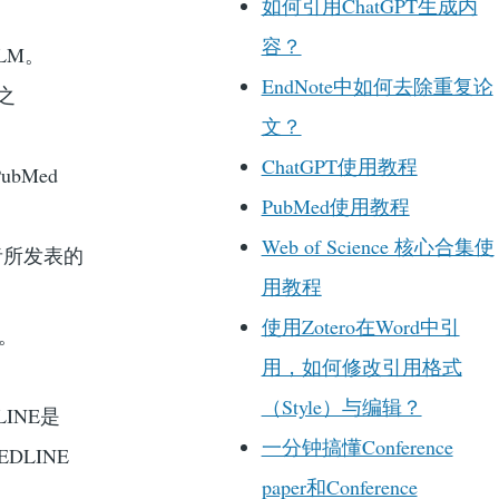
如何引用ChatGPT生成内
容？
LM。
EndNote中如何去除重复论
E之
文？
ChatGPT使用教程
bMed
PubMed使用教程
Web of Science 核心合集使
研究者所发表的
用教程
使用Zotero在Word中引
书。
用，如何修改引用格式
（Style）与编辑？
INE是
一分钟搞懂Conference
DLINE
paper和Conference