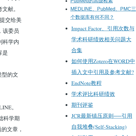
PubMed的高级检索
考文献。
MEDLINE、PubMed、PMC三
个数据库有何不同？
刊提交给美
Impact Factor、引用次数与
，该委员
学术科研绩效相关问题大
期刊科学内
合集
库是
如何使用Zotero在WORD中
插入文中引用及参考文献?
下类型的文
EndNote教程
学术评比科研绩效
期刊评鉴
INE。
JCR最新镇压原则──引用
基础科学期
自我堆叠(Self-Stacking)
题的文章，