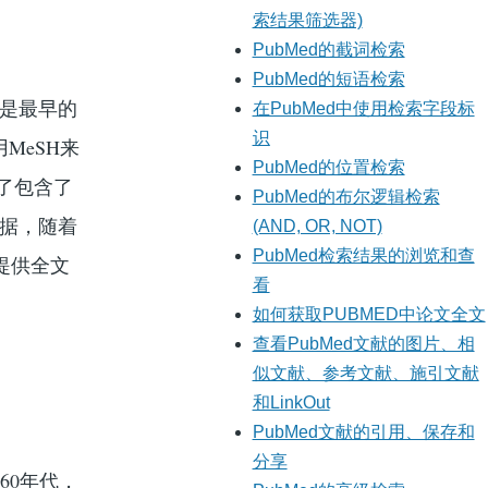
索结果筛选器)
PubMed的截词检索
PubMed的短语检索
E是最早的
在PubMed中使用检索字段标
识
MeSH来
PubMed的位置检索
除了包含了
PubMed的布尔逻辑检索
数据，随着
(AND, OR, NOT)
PubMed检索结果的浏览和查
提供全文
看
如何获取PUBMED中论文全文
查看PubMed文献的图片、相
似文献、参考文献、施引文献
和LinkOut
PubMed文献的引用、保存和
分享
60年代，