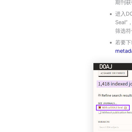
期刊获得
进入DO
Seal
筛选符
若要下
metad