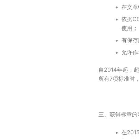
在文章
依据C
使用；
有保存
允许作
自2014年起，
所有7项标准时
三、获得标章的
在20