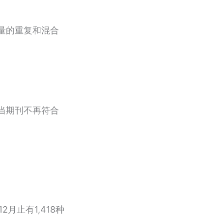
行大量的重复和混合
，当期刊不再符合
2月止有1,418种