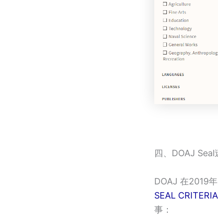
四、DOAJ Sea
DOAJ 在201
SEAL CRITERIA
事：