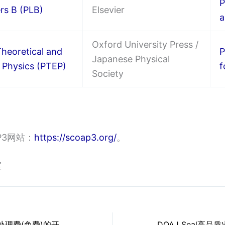
P
rs B (PLB)
Elsevier
a
Oxford University Press /
Theoretical and
P
Japanese Physical
 Physics (PTEP)
f
Society
P3网站：
https://scoap3.org/
。
室
用DOAJ查零文章处理费(免费)的开放存取期刊