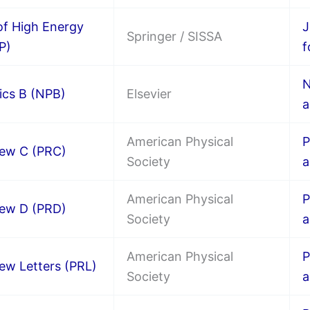
of High Energy
J
Springer / SISSA
P)
f
N
ics B (NPB)
Elsevier
a
American Physical
P
iew C (PRC)
Society
a
American Physical
P
iew D (PRD)
Society
a
American Physical
P
iew Letters (PRL)
Society
a