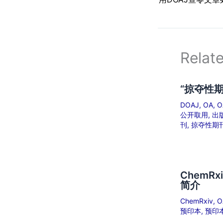
Relat
“掠夺性
DOAJ
,
OA
,
O
公开取用
,
出
刊
,
掠夺性期
ChemR
简介
ChemRxiv
,
O
预印本
,
预印