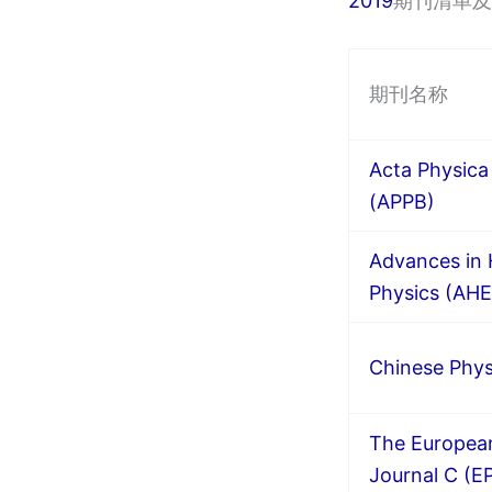
2019
期刊清单及
期刊名称
Acta Physica
(APPB)
Advances in 
Physics (AHE
Chinese Phys
The European
Journal C (E