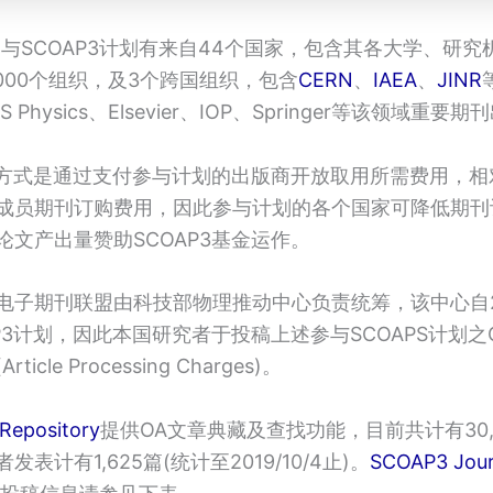
参与SCOAP3计划有来自44个国家，包含其各大学、研
000个组织，及3个跨国组织，包含
CERN
、
IAEA
、
JINR
Physics、Elsevier、IOP、Springer等该领域重要
运作方式是通过支付参与计划的出版商开放取用所需费用，
成员期刊订购费用，因此参与计划的各个国家可降低期刊
论文产出量赞助SCOAP3基金运作。
电子期刊联盟由科技部物理推动中心负责统筹，该中心自2
P3计划，因此本国研究者于投稿上述参与SCOAPS计划之
cle Processing Charges)。
Repository
提供OA文章典藏及查找功能，目前共计有30,
表计有1,625篇(统计至2019/10/4止)。
SCOAP3 Jour