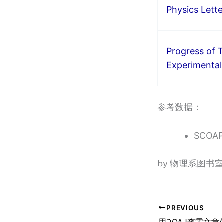
Physics Lette
Progress of 
Experimental
参考数据：
SCOA
by 物理系图书
PREVIOUS