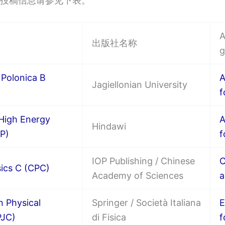
投稿信息请参见下表。
A
出版社名称
g
 Polonica B
A
Jagiellonian University
f
High Energy
A
Hindawi
P)
f
IOP Publishing / Chinese
C
ics C (CPC)
Academy of Sciences
a
 Physical
Springer / Società Italiana
E
PJC)
di Fisica
f